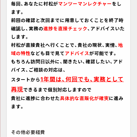
毎回、あなたに村松が
マンツーマンレクチャー
をし
ます。
前回の確認と次回までに用意しておくことを終了時
確認し、実務の
進捗を直接チェック
、アドバイスいた
します。
村松が直接貴社へ行くことで、貴社の現状、実情、
地
域の特性
なども目で見て
アドバイス
が可能です。
もちろん訪問日以外に、聞きたい、確認したい、アド
バイス、ご相談の対応は、
1年間は、何回でも、実務として
スタートから
再現
できるまで個別対応しますので
貴社に進捗に合わせた
具体的な直販化が確実
に進み
ます。
その他必要経費