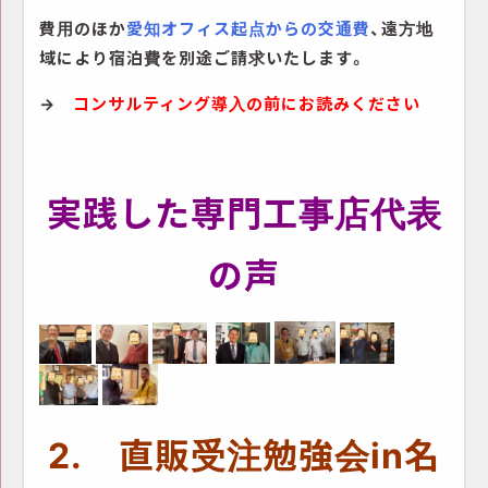
費用のほか
愛知オフィス起点からの交通費
、
遠方地
域により宿泊費を別途ご請求いたします。
→
コンサルティング導入
の前にお読みください
実践した専門工事店代表
の声
2
. 直販受注勉強会in名