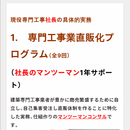
現役専門工事
社長
の具体的実務
1. 専門工事業直販化プ
ログラム
（全9回）
（
社長のマンツーマン
1年
サポー
ト）
建築専門工事業者が豊かに商売繁盛するために自
立し、自己集客受注し直販体制を作ることに特化
した実務、仕組作りの
マンツーマンコンサル
で
す。