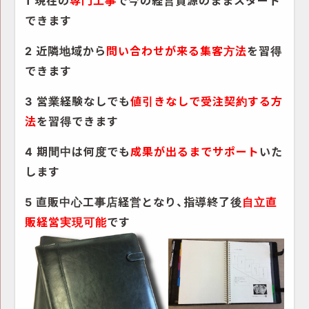
できます
2 近隣地域から
問い合わせが来る集客方法
を習得
できます
3 営業経験なしでも
値引きなしで受注契約する方
法
を習得できます
4 期間中は何度でも
成果が出るまでサポート
いた
します
5 直販中心工事店経営となり、指導終了後
自立直
販経営実現可能
です