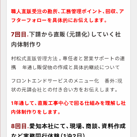
職人直販受注の勘所、工務管理ポイント、回収、ア
フターフォローを具体的にお伝えします。
7回目.
下請から直販（元請化）していく社
内体制作り
村松式直販管理方法
専任者と営業サポートの連
。
携
販促物の作成と具体的継続について
年通し
フロントエンドサービスのメニュー化
番外：現
状の元請会社との付き合い方をお伝えします。
1年通して、直販工事中心で回る仕組みを理解し社
内体制作りをします。
8回目.
愛知本社にて、現場、商談、資料作成
など実務同行体験（1泊2日）