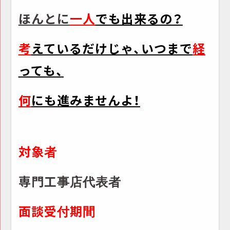
ほんとに
一人
でも出来るの？
考
えている
だけじゃ、
いつまで
経
って
も、
何
にも
進みませんよ！
対象者
専門工事店代表者
面談受付期間