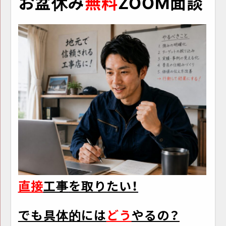
お盆休み
無料
ZOOM面談
直接
工事
を取りたい！
でも具体的には
どう
やるの？