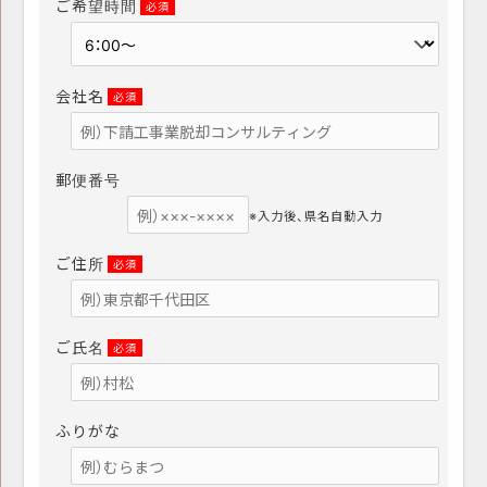
ご希望時間
必須
会社名
必須
郵便番号
※入力後、県名自動入力
ご住所
必須
ご氏名
必須
ふりがな