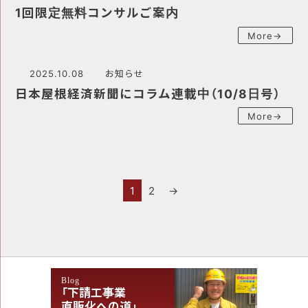
1回限定無料コンサルご案内
More→
2025.10.08
お知らせ
日本屋根経済新聞にコラム連載中（10/8日号）
More→
投
稿
1
2
→
の
ペ
ー
ジ
Blog
送
「下請工事業
直販化への道」