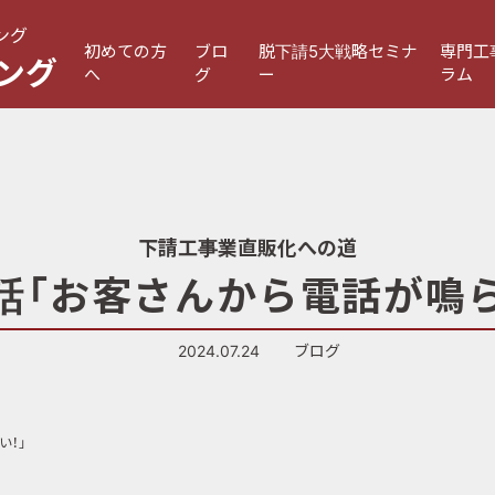
ング
初めての方
ブロ
脱下請5大戦略セミナ
専門工
ング
へ
グ
ー
ラム
下請工事業直販化への道
3話「お客さんから電話が鳴ら
2024.07.24
ブログ
い！」