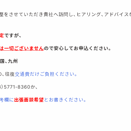
整をさせていただき貴社へ訪問し、ヒアリング、アドバイス
定
ですが、
は一切ございません
ので安心してお申込ください。
国、九州
の、往復
交通費だけご負担ください。
5771-8360か、
考欄に
出張面談希望
とお書きください。