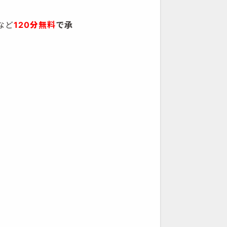
など
120
分
無料
で承