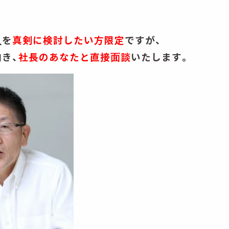
入を
真剣に検討したい方限定
ですが、
き、
社長のあなたと直接面談
いたします。