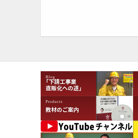
Blog
「下請工事業
直販化への道」
Products
教材のご案内