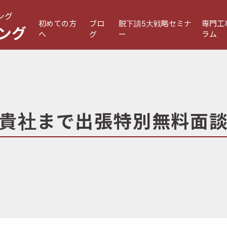
ング
初めての方
ブロ
脱下請5大戦略セミナ
専門工
ング
へ
グ
ー
ラム
貴社まで出張特別無料面