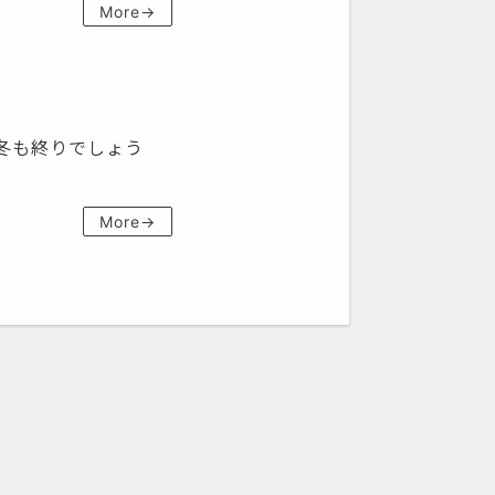
More→
ろ冬も終りでしょう
More→