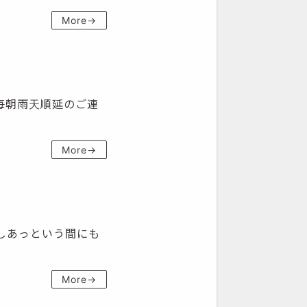
More→
、毎朝雨天順延のご連
More→
化しあっという間にも
More→