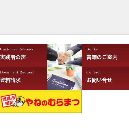
ペ
ー
ジ
送
り
Customer Reviews
Books
実践者の声
書籍のご案内
Document Request
Contact
資料請求
お問い合せ