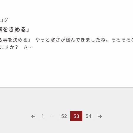
ログ
事をきめる」
 「やめる事を決める」 やっと寒さが緩んできましたね。 そろそ
いますか？ さ…
投
稿
←
1
…
52
53
54
→
の