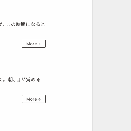
すが、この時期になると
More→
た。 朝、目が覚める
More→