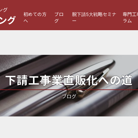
ング
初めての方
ブロ
脱下請5大戦略セミナ
専門工
ング
へ
グ
ー
ラム
下請工事業直販化への道
ブログ