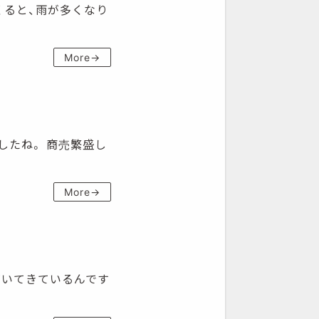
てくると、雨が多くなり
More→
ましたね。 商売繁盛し
More→
近づいてきているんです