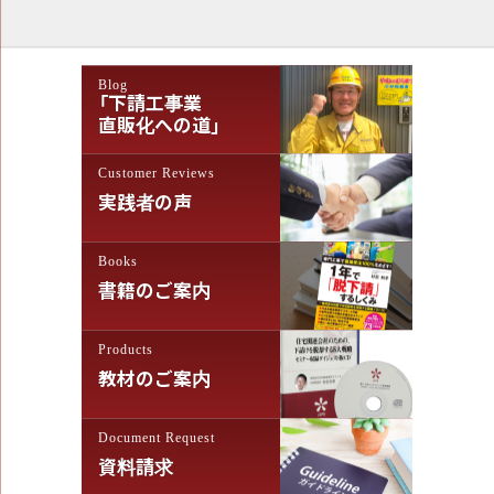
ビ
ゲ
Blog
ー
「下請工事業
シ
直販化への道」
ョ
Customer Reviews
ン
実践者の声
Books
書籍のご案内
Products
教材のご案内
Document Request
資料請求