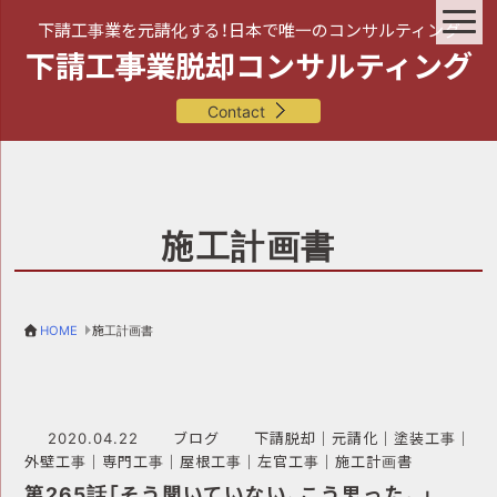
下請工事業を元請化する！日本で唯一のコンサルティング
下請工事業脱却コンサルティング
Contact
施工計画書
HOME
施工計画書
2020.04.22
ブログ
下請脱却
｜
元請化
｜
塗装工事
｜
外壁工事
｜
専門工事
｜
屋根工事
｜
左官工事
｜
施工計画書
第265話「そう聞いていない、こう思った。」