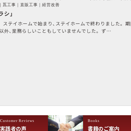
｜
瓦工事
｜
直販工事
｜
経営改善
ラシ」
。 ステイホームで始まり、ステイホームで終わりました。 
る以外、業務らしいこともしていませんでした。 ず…
Customer Reviews
Books
実践者の声
書籍のご案内