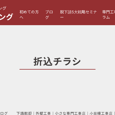
ング
初めての方
ブロ
脱下請5大戦略セミナ
専門工
ング
へ
グ
ー
ラム
折込チラシ
ブログ
下請脱却
｜
外壁工事
｜
小さな専門工事店
｜
小規模工事店