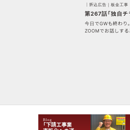
｜
折込広告
｜
板金工事
第267話「独自チ
今日でGWも終わり
ZOOMでお話しす
Blog
「下請工事業