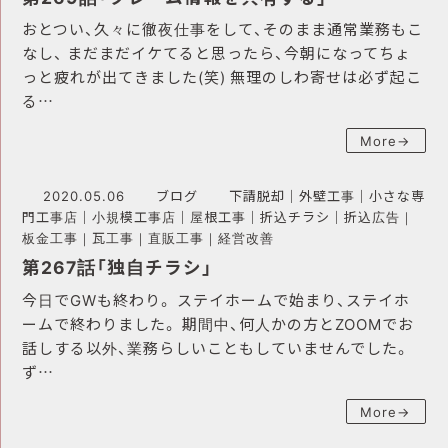
おとつい、久々に徹夜仕事をして、そのまま通常業務もこ
なし、 まだまだイケてると思ったら、今朝になってちょ
っと疲れが出てきました(笑) 無理のしわ寄せは必ず起こ
る…
More→
2020.05.06
ブログ
下請脱却
｜
外壁工事
｜
小さな専
門工事店
｜
小規模工事店
｜
屋根工事
｜
折込チラシ
｜
折込広告
｜
板金工事
｜
瓦工事
｜
直販工事
｜
経営改善
第267話「独自チラシ」
今日でGWも終わり。 ステイホームで始まり、ステイホ
ームで終わりました。 期間中、何人かの方とZOOMでお
話しする以外、業務らしいこともしていませんでした。
ず…
More→