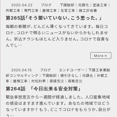
2020.04.22
ブログ
下請脱却
｜
元請化
｜
塗装工事
｜
外壁工事
｜
専門工事
｜
屋根工事
｜
左官工事
｜
施工計画書
第265話「そう聞いていない、こう思った。」
毎朝の新聞が、どんどん薄くなってきています。 毎日コ
ロナ、コロナで明るいニュースがないからかもしれませ
ん。 折込チラシもほとんど入りません。コロナで自粛な
んでし…
More→
2020.04.15
ブログ
エンドユーザー
｜
下請工事業脱
却コンサルティング
｜
下請脱却
｜
値引きなし
｜
元請化
｜
外壁工
事
｜
屋根工事
｜
村松利孝
｜
直接受注
｜
直販受注
第264話 「今日出来る安全対策」
緊急事態宣言から一週間が経過しました。 人口密集地域
の感染はますます進んでいます。 あなたの地域ではどう
なっていますか？ もう、どこでコロナをもらうか、自分が
う…