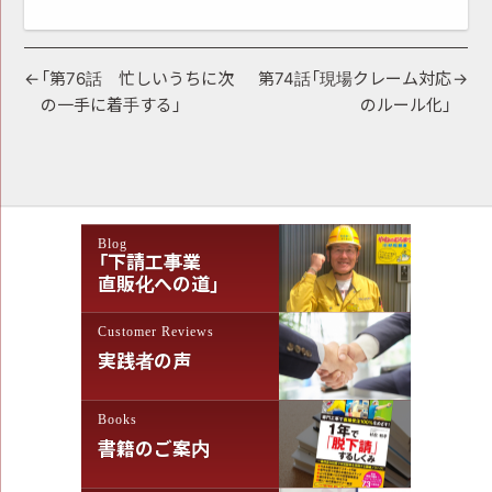
投
「第76話 忙しいうちに次
第74話「現場クレーム対応
の一手に着手する」
のルール化」
稿
ナ
ビ
ゲ
Blog
ー
「下請工事業
シ
直販化への道」
ョ
Customer Reviews
ン
実践者の声
Books
書籍のご案内