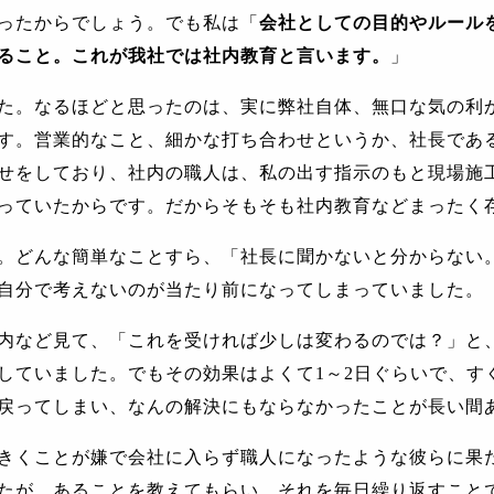
ったからでしょう。でも私は「
会社としての目的やルール
ること。これが我社では社内教育と言います。
」
た。なるほどと思ったのは、実に弊社自体、無口な気の利
す。営業的なこと、細かな打ち合わせというか、社長であ
せをしており、社内の職人は、私の出す指示のもと現場施
っていたからです。だからそもそも社内教育などまったく
。どんな簡単なことすら、「社長に聞かないと分からない
自分で考えないのが当たり前になってしまっていました。
内など見て、「これを受ければ少しは変わるのでは？」と
していました。でもその効果はよくて
1
～
2
日ぐらいで、す
戻ってしまい、なんの解決にもならなかったことが長い間
きくことが嫌で会社に入らず職人になったような彼らに果
たが、あることを教えてもらい、それを毎日繰り返すこと