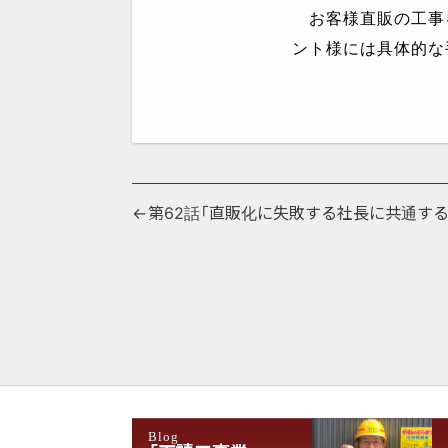
お客様直販の工事
ント様には具体的な
投
第62話「直販化に失敗する社長に共通する
稿
ナ
ビ
ゲ
ー
シ
Blog
ョ