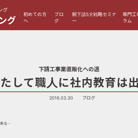
ング
初めての方
ブロ
脱下請5大戦略セミナ
専門工
ング
へ
グ
ー
ラム
下請工事業直販化への道
はたして職人に社内教育は
2016.03.30
ブログ
第61話「はたして職人に社内教育は出来るのか」