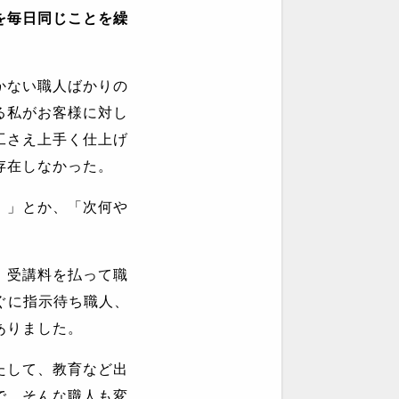
を毎日同じことを繰
かない職人ばかりの
る私がお客様に対し
工さえ上手く仕上げ
存在しなかった。
。」とか、「次何や
、受講料を払って職
ぐに指示待ち職人、
ありました。
たして、教育など出
で、そんな職人も変