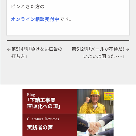
ピンときた方の
オンライン相談受付中
です。
投
第514話「負けない広告の
第512話「メールが不通だ！
打ち方」
いよいよ困った・・・」
稿
ナ
ビ
ゲ
Blog
ー
「下請工事業
シ
直販化への道」
ョ
Customer Reviews
ン
実践者の声