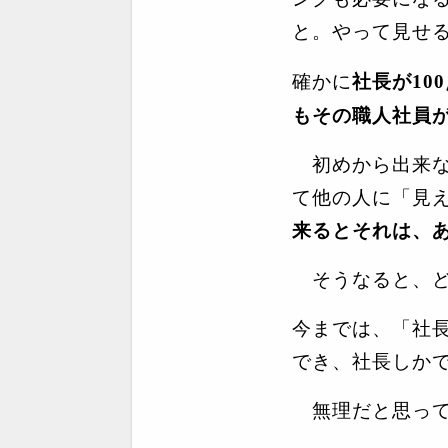
と。やって見せ
確かに
社長が
100
もその職人社員
初めから出来な
て他の人に「見
来るとそれは、
そうなると、ど
今までは、「社
でき、社長しか
無理だと思って