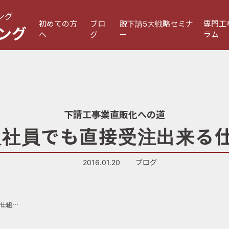
ング
初めての方
ブロ
脱下請5大戦略セミナ
専門工
ング
へ
グ
ー
ラム
下請工事業直販化への道
人社員でも直接受注出来る
2016.01.20
ブログ
第51話「職人社員でも直接受注出来る仕組みとは？」