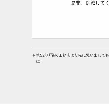
是非、挑戦して
投
第52話「隣の工務店より先に思い出して
は」
稿
ナ
ビ
ゲ
ー
シ