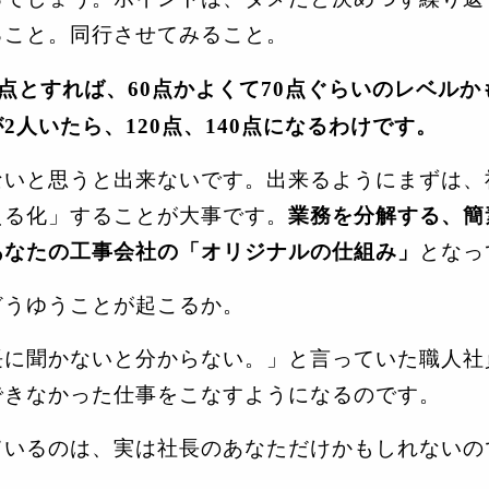
ること。同行させてみること。
点とすれば、
60
点かよくて
70
点ぐらいのレベルか
が
2
人いたら、
120
点、
140
点になるわけです。
いと思うと出来ないです。出来るようにまずは、
える化」することが大事です。
業務を分解する、簡
あなたの工事会社の「オリジナルの仕組み」
となっ
うゆうことが起こるか。
長に聞かないと分からない。」と言っていた職人社
できなかった仕事をこなすようになるのです。
いるのは、実は社長のあなただけかもしれないの