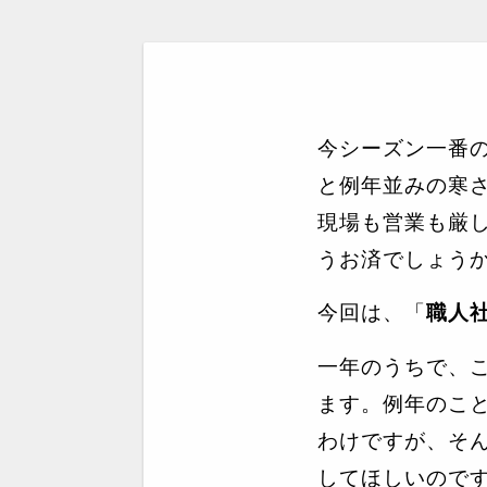
今シーズン一番
と例年並みの寒
現場も営業も厳
うお済でしょう
今回は、「
職人
一年のうちで、
ます。例年のこ
わけですが、そ
してほしいので