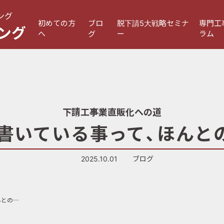
ング
初めての方
ブロ
脱下請5大戦略セミナ
専門工
ング
へ
グ
ー
ラム
下請工事業直販化への道
に書いている事って、ほんと
2025.10.01
ブログ
第492話「本に書いている事って、ほんとのことですか？」