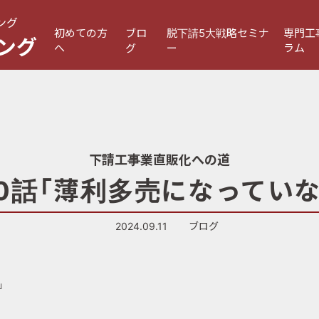
ング
初めての方
ブロ
脱下請5大戦略セミナ
専門工
ング
へ
グ
ー
ラム
下請工事業直販化への道
40話「薄利多売になっていな
2024.09.11
ブログ
」