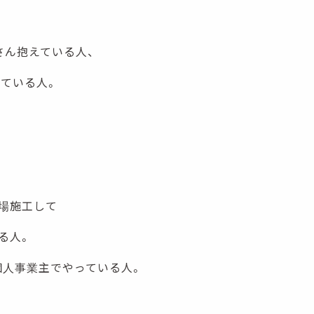
さん抱えている人、
っている人。
場施工して
る人。
の個人事業主でやっている人。