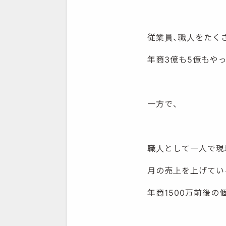
従業員、職人をたく
年商3億も5億もや
一方で、
職人として一人で現
月の売上を上げてい
年商1500万前後