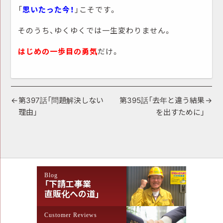
「
思いたった今！
」こそです。
そのうち、ゆくゆくでは一生変わりません。
はじめの一歩目の勇気
だけ。
投
第397話「問題解決しない
第395話「去年と違う結果
理由」
を出すために」
稿
ナ
ビ
ゲ
Blog
ー
「下請工事業
シ
直販化への道」
ョ
Customer Reviews