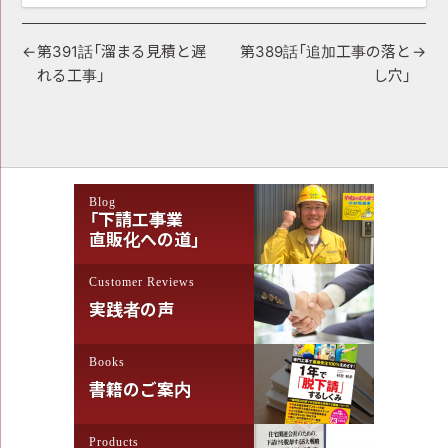
投
第391話「溜まる見積と遅
第389話「追加工事の落と
れる工事」
し穴」
稿
ナ
ビ
ゲ
Blog
ー
「下請工事業
シ
直販化への道」
ョ
Customer Reviews
ン
実践者の声
Books
書籍のご案内
Products