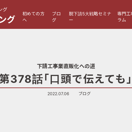
ング
初めての方
ブロ
脱下請5大戦略セミナ
専門工
ング
へ
グ
ー
ラム
下請工事業直販化への道
第378話「口頭で伝えても
2022.07.06
ブログ