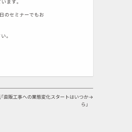
ています。
0日のセミナーでもお
さい。
話「直販工事への業態変化スタートはいつか
ら」