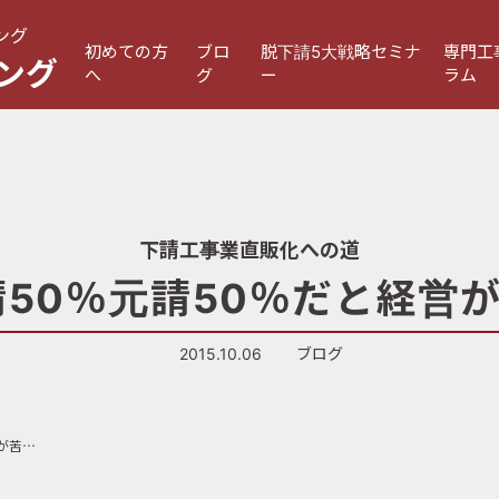
ング
初めての方
ブロ
脱下請5大戦略セミナ
専門工
ング
へ
グ
ー
ラム
下請工事業直販化への道
請50％元請50％だと経営
2015.10.06
ブログ
第37話「下請50％元請50％だと経営が苦しい理由」