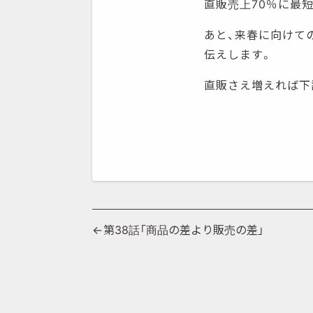
直販売上70％に最
あと、来春に向けての
伝えします。
直販さえ増えれば下
投
第38話「商品の差より販売の差」
稿
ナ
ビ