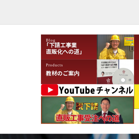
ゲ
ー
シ
ョ
Blog
ン
「下請工事業
直販化への道」
Products
教材のご案内