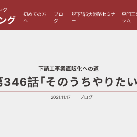
ング
初めての方
ブロ
脱下請5大戦略セミナ
専門工
ング
へ
グ
ー
ラム
下請工事業直販化への道
第346話「そのうちやりたい
2021.11.17
ブログ