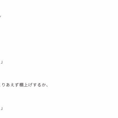
。
。」
とりあえず棚上げするか、
。
」