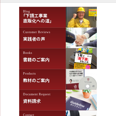
ゲ
Blog
ー
「下請工事業
シ
直販化への道」
ョ
Customer Reviews
ン
実践者の声
Books
書籍のご案内
Products
教材のご案内
Document Request
資料請求
Contact