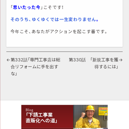
「
思いたった今
」こそです！
そのうち、ゆくゆくでは一生変わりません
。
今年こそ、あなたがアクションを起こす番です。
投
第332話「専門工事店は総
第330話 「新規工事を獲
合リフォームに手を出す
得するには」
稿
な」
ナ
ビ
ゲ
ー
Blog
シ
「下請工事業
直販化への道」
ョ