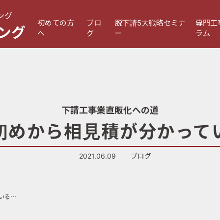
ング
初めての方
ブロ
脱下請5大戦略セミナ
専門工
ング
へ
グ
ー
ラム
下請工事業直販化への道
「初めから相見積が分かって
2021.06.09
ブログ
第324話「初めから相見積が分かっているときは」