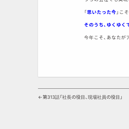
「
思いたった今
」こそ
そのうち、ゆくゆく
今年こそ、あなたが
投
第313話「社長の役目、現場社員の役目」
稿
ナ
ビ