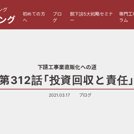
ング
初めての方
ブロ
脱下請5大戦略セミナ
専門工
ング
へ
グ
ー
ラム
下請工事業直販化への道
第312話「投資回収と責任
2021.03.17
ブログ