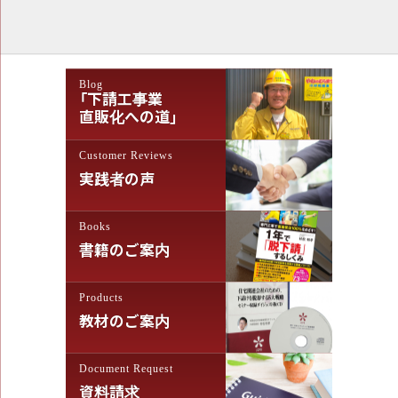
稿
ナ
ビ
ゲ
Blog
「下請工事業
ー
直販化への道」
シ
Customer Reviews
ョ
実践者の声
ン
Books
書籍のご案内
Products
教材のご案内
Document Request
資料請求