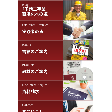
Blog
ー
「下請工事業
シ
直販化への道」
ョ
Customer Reviews
ン
実践者の声
Books
書籍のご案内
Products
教材のご案内
Document Request
資料請求
Contact
お問い合せ