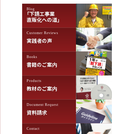
ゲ
Blog
ー
「下請工事業
シ
直販化への道」
ョ
Customer Reviews
ン
実践者の声
Books
書籍のご案内
Products
教材のご案内
Document Request
資料請求
Contact