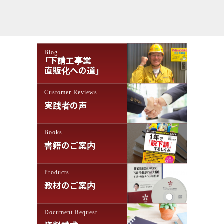
ナ
ビ
ゲ
Blog
ー
「下請工事業
シ
直販化への道」
ョ
Customer Reviews
ン
実践者の声
Books
書籍のご案内
Products
教材のご案内
Document Request