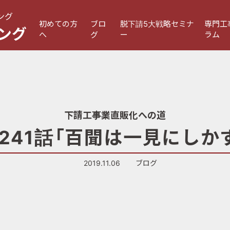
ング
初めての方
ブロ
脱下請5大戦略セミナ
専門工
ング
へ
グ
ー
ラム
下請工事業直販化への道
241話「百聞は一見にしか
2019.11.06
ブログ