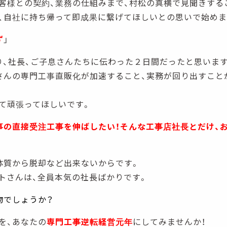
客様との契約、業務の仕組みまで、村松の真横で見聞きする
、自社に持ち帰って即成果に繋げてほしいとの思いで始めま
ず
」
り、社長、ご子息さんたちに伝わった２日間だったと思います
さんの専門工事直販化が加速すること、実務が回り出すこと
て頑張ってほしいです。
事の直接受注工事を伸ばしたい！そんな工事店社長とだけ、
体質から脱却など出来ないからです。
トさんは、全員本気の社長ばかりです。
物でしょうか？
を、あなたの
専門工事逆転経営元年
にしてみませんか！