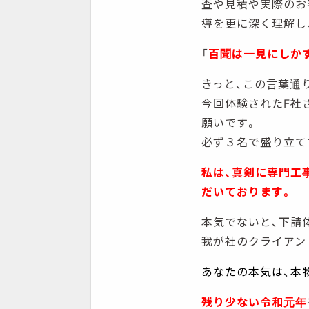
査や見積や実際のお
導を更に深く理解し
「
百聞は一見にしか
きっと、この言葉通
今回体験されたF社
願いです。
必ず３名で盛り立て
私は、真剣に専門工
だいております。
本気でないと、下請
我が社のクライアン
あなたの本気は、本
残り少ない令和元年