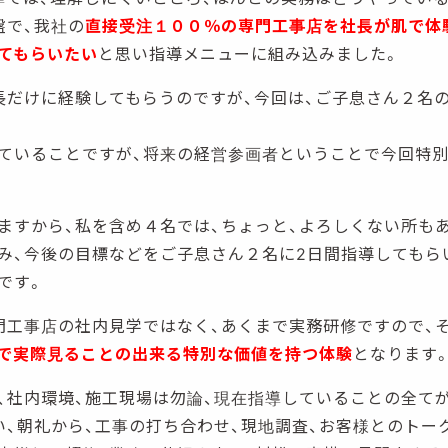
盤で、我社の
直接受注１００％の専門工事店を社長が肌で体
てもらいたい
と思い指導メニューに組み込みました。
長だけに経験してもらうのですが、今回は、ご子息さん２名
ていることですが、将来の経営参画者ということで今回特
ますから、私を含め４名では、ちょっと、よろしくない所もあ
み、今後の目標などをご子息さん２名に2日間指導してもら
です。
門工事店の社内見学ではなく、あくまで実務研修ですので、そ
で実際見ることの出来る特別な価値を持つ体験
となります
、社内環境、施工現場は勿論、現在指導していることの全て
い、朝礼から、工事の打ち合わせ、現地調査、お客様とのトー