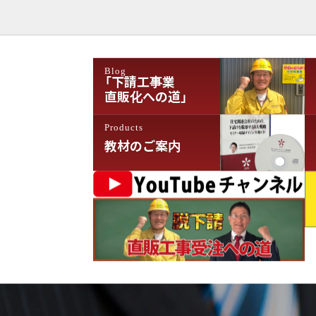
ゲ
ー
シ
Blog
ョ
「下請工事業
直販化への道」
ン
Products
教材のご案内