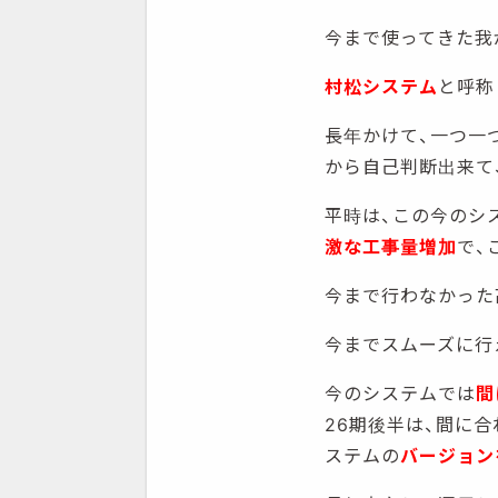
今まで使ってきた我
村松システム
と呼称
長年かけて、一つ一
から自己判断出来て
平時は、この今のシ
激な工事量増加
で、
今まで行わなかった
今までスムーズに行
今のシステムでは
間
26期後半は、間に
ステムの
バージョン