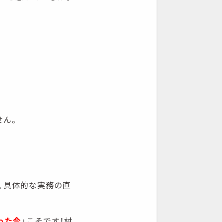
せん。
、具体的な実務の直
った今
」こそです！村