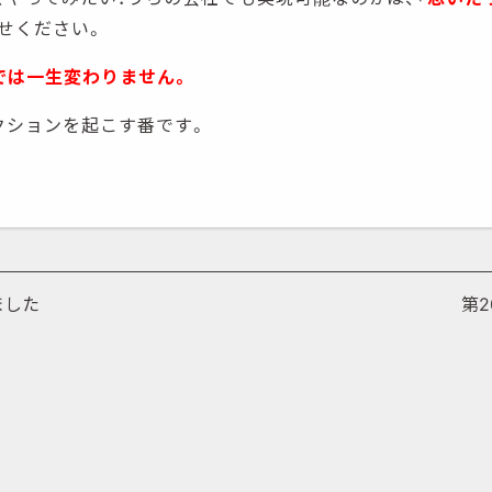
せください。
では一生変わりません。
クションを起こす番です。
ました
第