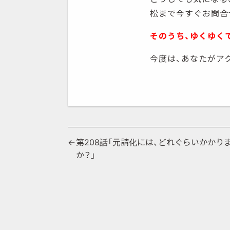
松まで今すぐお問合
そのうち、ゆくゆく
今度は、あなたがア
投
第208話「元請化には、どれぐらいかかり
か？」
稿
ナ
ビ
ゲ
ー