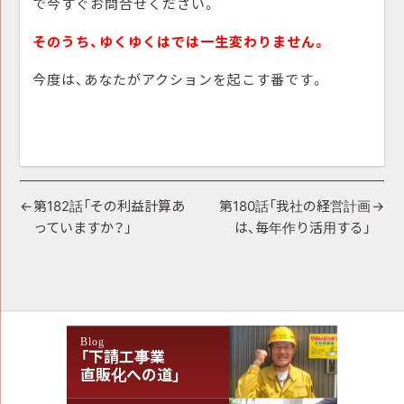
で今すぐお問合せください。
そのうち、ゆくゆくはでは一生変わりません。
今度は、あなたがアクションを起こす番です。
投
第182話「その利益計算あ
第180話「我社の経営計画
っていますか？」
は、毎年作り活用する」
稿
ナ
ビ
ゲ
Blog
ー
「下請工事業
シ
直販化への道」