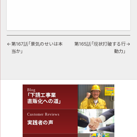
投
第167話「景気のせいは本
第165話「現状打破する行
当か」
動力」
稿
ナ
ビ
ゲ
Blog
ー
「下請工事業
シ
直販化への道」
ョ
Customer Reviews
ン
実践者の声