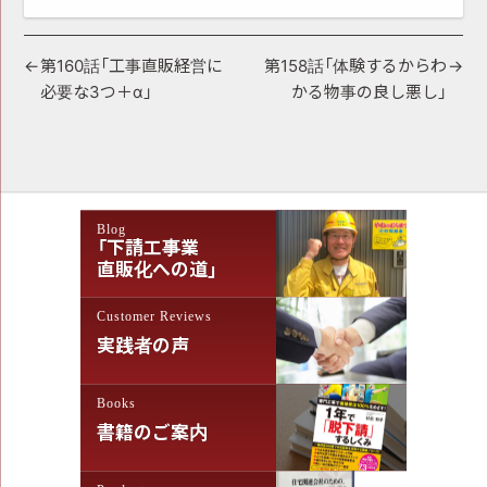
投
第160話「工事直販経営に
第158話「体験するからわ
必要な3つ＋α」
かる物事の良し悪し」
稿
ナ
ビ
ゲ
Blog
ー
「下請工事業
シ
直販化への道」
ョ
Customer Reviews
ン
実践者の声
Books
書籍のご案内