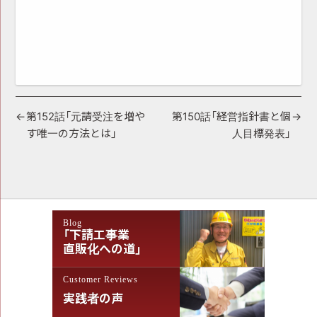
投
第152話「元請受注を増や
第150話「経営指針書と個
す唯一の方法とは」
人目標発表」
稿
ナ
ビ
ゲ
Blog
ー
「下請工事業
シ
直販化への道」
ョ
Customer Reviews
ン
実践者の声