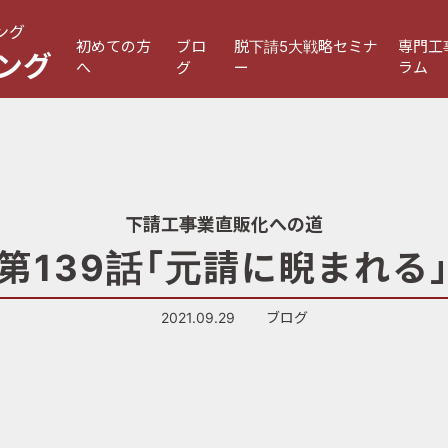
ング
初めての方
ブロ
脱下請5大戦略セミナ
専門工
ング
へ
グ
ー
ラム
下請工事業直販化への道
第139話「元請に睨まれる
2021.09.29
ブログ