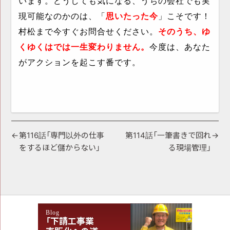
います。どうしても気になる、うちの会社でも実
現可能なのかのは、「
思いたった今
」こそです！
村松まで今すぐお問合せください。
そのうち、ゆ
くゆくはでは一生変わりません。
今度は、あなた
がアクションを起こす番です。
投
第116話「専門以外の仕事
第114話「一筆書きで回れ
をするほど儲からない」
る現場管理」
稿
ナ
ビ
ゲ
Blog
ー
「下請工事業