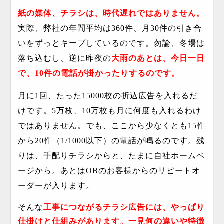
紙の媒体、チラシは、時代遅れではありません。
実際、弊社の年間平均は
360
件、月
30
件の引き合
いをずっとキープしているのです。勿論、冬場は
落ち込むし、逆に昨夜の
大雨のあとは、今日一日
で、
10
件の電話が掛かったりするのです。
月に
1
回、たった
15000
枚の折込広告を入れるだ
けです。
5
万枚、
10
万枚も月に何度も入れるわけ
ではありません。でも、ここから少なくとも
15
件
から
20
件（
1/1000
以下）の電話が鳴るのです。残
りは、手配りチラシからと、たまに自社ホームペ
ージから。あとは
OB
のお客様からのリピートオ
ーダーが入ります。
そんな
工事につながるチラシ広告には、やっぱり
仕掛けと仕組みがあります
。一見何の違いや特徴