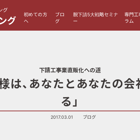
ング
初めての方
ブロ
脱下請5大戦略セミナ
専門工
ング
へ
グ
ー
ラム
下請工事業直販化への道
客様は、あなたとあなたの
る」
2017.03.01
ブログ