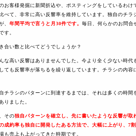
のお客様発掘に新聞折込や、ポスティングをしているわけ
比べて、非常に高い反響率を維持しています。独自のチラ
が、
年間平均で言うと月
30
件です。
毎日、何らかのお問合
です。
き合い数と比べてどうでしょうか？
んな高い反響はありませんでした。今より全く少ない時代
しても反響率が落ちるを繰り返しています。チラシの内容
自チラシのパターンに到達するまでは、それは多くの時間
ありました。
、その
独自パターンを確立し、先に書いたような反響が取
の成約率も独自に開発したある方法で、大幅に上がり、
7
割
場も売上も上がってきた時期です。