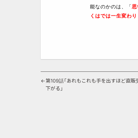
能なのかのは、「
思
くはでは一生変わり
投
第109話「あれもこれも手を出すほど直販
下がる」
稿
ナ
ビ
ゲ
ー