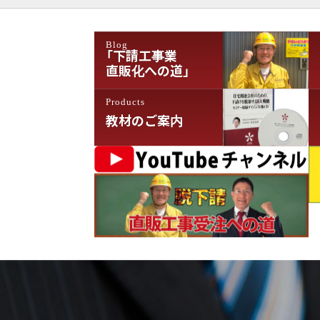
シ
ョ
Blog
ン
「下請工事業
直販化への道」
Products
教材のご案内