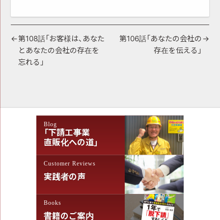
投
第108話「お客様は、あなた
第106話「あなたの会社の
とあなたの会社の存在を
存在を伝える」
稿
忘れる」
ナ
ビ
ゲ
ー
Blog
シ
「下請工事業
直販化への道」
ョ
ン
Customer Reviews
実践者の声
Books
書籍のご案内