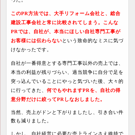
この
PR
方法では、大手リフォーム会社と、総合
建設工事会社と常に比較されてしまう。こんな
PR
では、自社が、本当にほしい自社専門工事が
お客様には伝わらない
という致命的なミスに気づ
けなかったです。
自社が一番得意とする専門工事以外の売上では、
本当の利益が残りづらい、過当競争に自分で足を
突っ込んでいることにやっと気づいた後、大々的
に行ってきた、
何でもやれます
PR
を、自社の得
意分野だけに絞って
PR
しなおしました。
当然、売上がドンと下がりましたし、引き合い件
数も減りました。
しかし、自社経営に必要な売上ラインさえ維持で