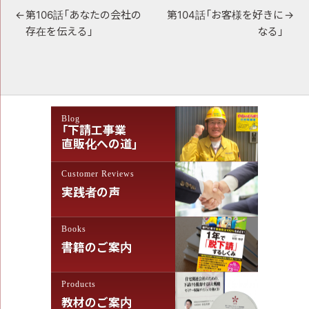
投
第106話「あなたの会社の
第104話「お客様を好きに
存在を伝える」
なる」
稿
ナ
ビ
ゲ
Blog
ー
「下請工事業
シ
直販化への道」
ョ
Customer Reviews
ン
実践者の声
Books
書籍のご案内
Products
教材のご案内