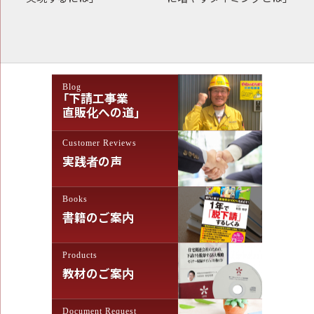
稿
ナ
ビ
ゲ
Blog
ー
「下請工事業
シ
直販化への道」
ョ
Customer Reviews
ン
実践者の声
Books
書籍のご案内
Products
教材のご案内
Document Request