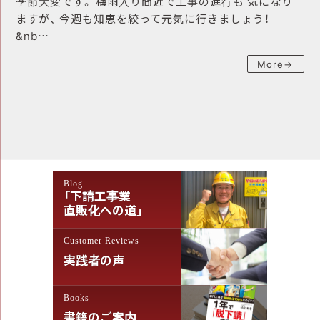
季節大変です。 梅雨入り間近で工事の進行も 気になり
ますが、 今週も知恵を絞って元気に行きましょう！
&nb…
More→
Blog
「下請工事業
直販化への道」
Customer Reviews
実践者の声
Books
書籍のご案内