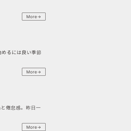
More→
 始めるには良い季節
More→
と倦怠感。 昨日一
More→