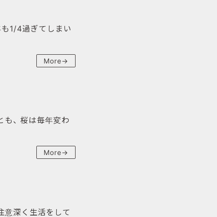
も1/4過ぎてしまい
More→
とも、 桜は毎年変わ
More→
 注意深く生活をして